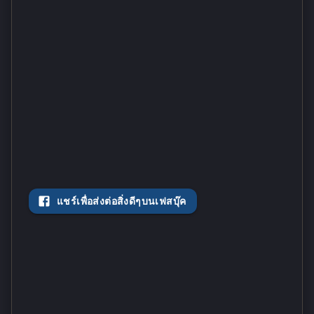
แชร์เพื่อส่งต่อสิ่งดีๆบนเฟสบุ๊ค