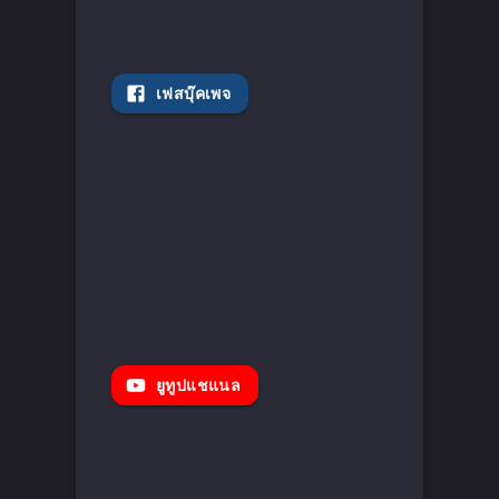
เฟสบุ๊คเพจ
ยูทูปแชแนล