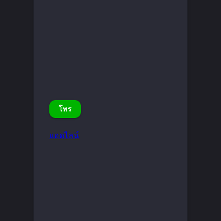
โทร
แอดไลน์