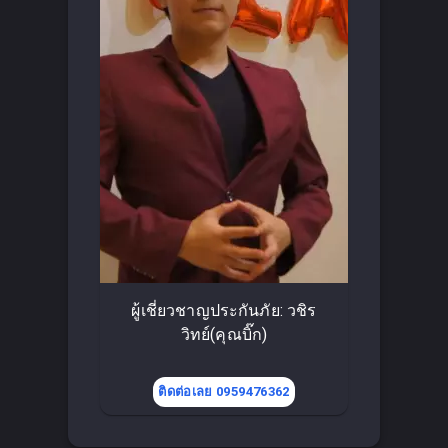
ผู้เชี่ยวชาญประกันภัย: วชิร
วิทย์(คุณบิ๊ก)
ติดต่อเลย 0959476362