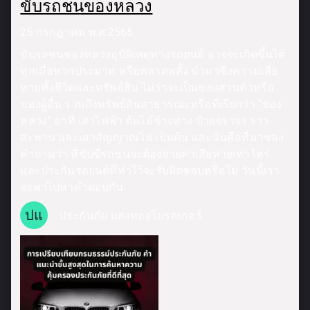
ขับรถชนของหลวง
25 กรกฎาคม พ.ศ.2565
ขับรถชนของหลวงอุบัติเหตุทางรถยนต์ อาจจะเกิดขึ้นได้
ทุกเมื่อหากประมาท หรือพลาดพลั้ง นำมาซึ่งความเสีย
หายทั้งชีวิตและทรัพย์สิน ไม่ว่าจะเป็นของส่วนตัวหรือ
ของผู้อื่น รวมถึงทรัพย์สินสาธารณะหรือที่เรียกว่า “ของ
หลวง” อาทิ เสาไฟฟ้า ต้นไม้ข้างทาง ป้ายจราจร ราว
สะพาน และเสาสัญญาณไฟ เป็นต้น และนั่นคือที่มาของ
คำถามว่า ที่ขับขี่รถชนจะต้องจ่ายค่าเสียหายเท่าไหร่
และประกันรถยนต์ที่ทำไว้จะรับผิดชอบหรือไม่ วันนี้เรา
จะพาไปหาคำตอบกัน
ปแ
ประกันภัย แสงทองโบรคเกอร์