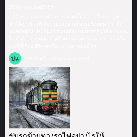
28 มีนาคม พ.ศ.2566
อุบัติเหตุทางรถยนต์สามารถเกิดขึ้นได้โดยไม่คาดคิด
ทำให้คุณมีรถที่เสียหายและอาจต้องรับผิดต่อความเสีย
หายต่อผู้อื่น ประกันภัยรถยนต์แบบครอบคลุมให้ความอุ่น
ใจ มั่นใจได้ว่าคุณจะได้รับความคุ้มครองทางการเงินใน
กรณีที่เกิดอุบัติเหตุหรือเหตุไม่คาดฝันอื่นๆ
ปแ
ประกันภัย แสงทองโบรคเกอร์
ขับรถข้ามทางรถไฟอย่างไรให้