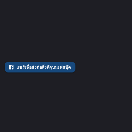
แชร์เพื่อส่งต่อสิ่งดีๆบนเฟสบุ๊ค