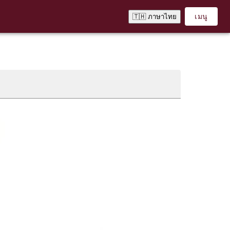
เมนู
🇹🇭 ภาษาไทย