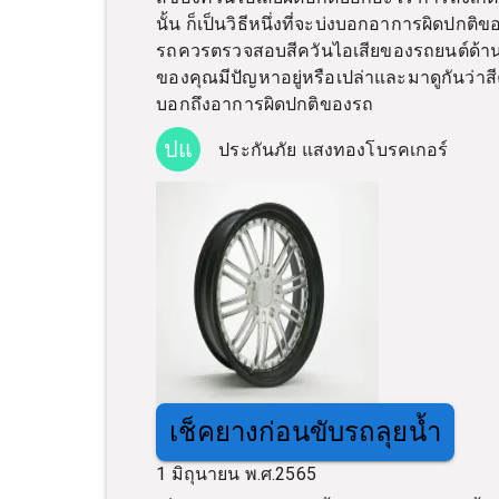
นั้น ก็เป็นวิธีหนึ่งที่จะบ่งบอกอาการผิดปกต
รถควรตรวจสอบสีควันไอเสียของรถยนต์ด้านล
ของคุณมีปัญหาอยู่หรือเปล่าและมาดูกันว่าสี
บอกถึงอาการผิดปกติของรถ
ปแ
ประกันภัย แสงทองโบรคเกอร์
เช็คยางก่อนขับรถลุยน้ำ
1 มิถุนายน พ.ศ.2565