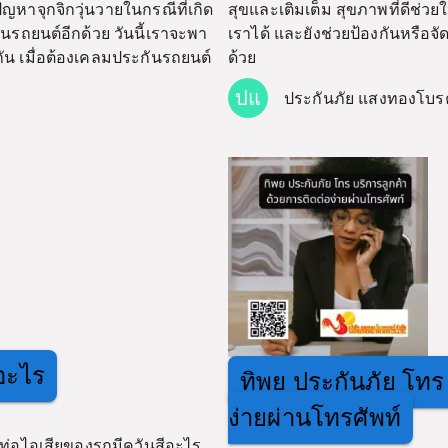
ญหาจุกจิกวุ่นวายในกรณีที่เกิด
สุขและเติมเต็ม สุขภาพที่ดีช
รถยนต์อีกด้วย วันนี้เราจะพา
เราได้ และยังช่วยป้องกันหรือ
กัน เมื่อต้องเคลมประกันรถยนต์
ด้วย
ปแ
ประกันภัย แสงทองโบร
อะไร
ทิพย ประกันภัย โทร
ง่ายผ่านโทรศัพท์
ท่อไอเสียของรถมีควันสีอะไร