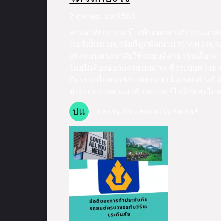
2 ตุลาคม พ.ศ.2565
พวงมาลัยเพาเวอร์ไฟฟ้าแตกต่างกับพวงมาลั
เวอร์เป็นพวงมาลัยที่ถูกพัฒนามาจากพวงมา
แรงหมุนพวงมาลัยให้รถยนต์สามารถเลี้ยวตามคำสั
โดยไม่ต้องออกแรงหมุนมาก ซึ่งระบบพวงมา
กับระบบไฮดรอลิก แต่ละแบบนั้น แตกต่างกั
ต่างระหว่างพวงมาลัยเพาเวอร์ไฟฟ้าและไฮด
ปแ
ประกันภัย แสงทองโบรคเกอร์