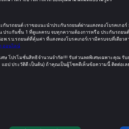
กันรถยนต์ เราขอแนะนำประกันรถยนต์ผ่านแสงทองโบรคเกอร์ มีส่
ประกันชั้น 1 ที่ดูแลครบ จบทุกความต้องการหรือ ประกันรถยนต์ 2
อพ.ร.บ.รถยนต์ที่คุ้มค่า ที่แสงทองโบรคเกอร์เรามีครบจบที่เดียวส
า ออนไลน์
เศษ โปรโมชั่นสิทธิจำนวนจำกัด!!! รับส่วนลดพิเศษเฉพาะคุณ รับส
อป ประวัติดี เป็นต้น) ถ้าคุณเป็นผู้โชคดีเห็นข้อความนี้ ติดต่อเ