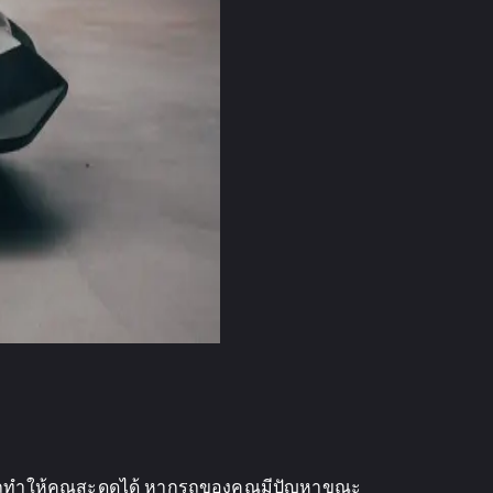
มารถทำให้คุณสะดุดได้ หากรถของคุณมีปัญหาขณะ