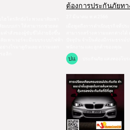
ต้องการประกันภัยทา
27 มีนาคม พ.ศ.2566
ยไฮโดรลิกยังไง พวงมาลัยเพา
ลัยแบบเก่า ให้สามารถช่วยลด
เมื่อพูดถึงการดำเนินธุรกิจที่
่งของผู้ขับขี่ได้ง่ายยิ่งขึ้น
สามารถสร้างความแตกต่างได้ ด้
ลัยเพาเวอร์จะมีแบบระบบไฟฟ้า
ปัจจุบัน จำเป็นต้องมีกรมธรรม์ป
นอย่างไรมาดูกันเลย ความแตก
พนักงาน และลูกค้าของคุณ
รอลิก
ปแ
ประกันภัย แสงทองโบร