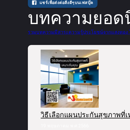
แชร์เพื่อส่งต่อสิ่งดีๆบนเฟสบุ๊ค
บทความยอดนิ
รวมบทความมีสาระความรู้ประโยชน์จากแสงทอง 
วิธีเลือกแผนประกันสุขภาพที่
19 พฤษภาคม พ.ศ.2566