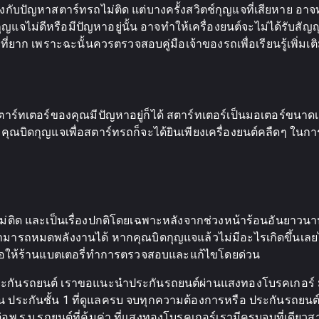
้องกับปัญหาสตาร์ทรถไม่ติด แต่บางครั้งสวิตช์กุญแจที่เสียหาย อา
กุญแจไม่ดีหรือมีปัญหาอยู่นั้น อาจทำให้เครื่องยนต์จะไม่ได้รับ
ที่ยาก เพราะฉะนั้นควรตรวจสอบคู่มือเจ้าของรถเพื่อเรียนรู้เพิ่ม
าร์ทเตอร์ของคุณมีปัญหาอยู่ก็ได้ สตาร์ทเตอร์เป็นมอเตอร์ขนาดเล็กซ
เมื่อคุณบิดกุญแจเพื่อสตาร์ทรถก็จะได้ยินเพียงเครื่องยนต์คลืดๆ 
ทไม่ติด และเป็นเรื่องปกติโดยเฉพาะหลังจากช่วงหน้าร้อนอันยาวนาน
ามารถหมดพลังงานได้ หากคุณบิดกุญแจแล้วไม่มีอะไรเกิดขึ้นเลยไม
ื่อให้ร้านแบตเตอรี่ทำการตรวจสอบและแก้ไขโดยด่วน
กันรถยนต์ เราขอแนะนำประกันรถยนต์ผ่านแสงทองโบรคเกอร์ มีส่
ประกันชั้น 1 ที่ดูแลครบ จบทุกความต้องการหรือ ประกันรถยนต์ 2
อพ.ร.บ.รถยนต์ที่คุ้มค่า ที่แสงทองโบรคเกอร์เรามีครบจบที่เดียวส