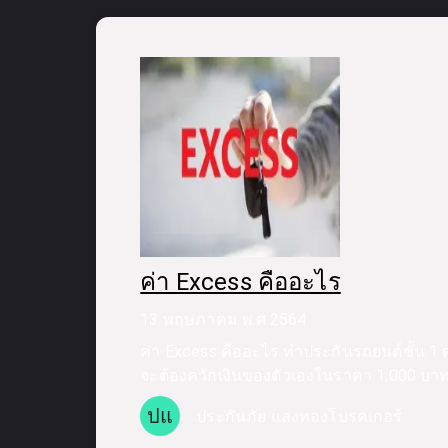
ค่า Excess คืออะไร
13 พฤษภาคม พ.ศ.2564
ค่า Excess คืออะไร ทำประกันรถยนต์ชั้น 1 ค่า
จะต้องควักเงินของตัวเองในราคา 1,000 บา
ปแ
ประกันภัย แสงทองโบรคเกอร์