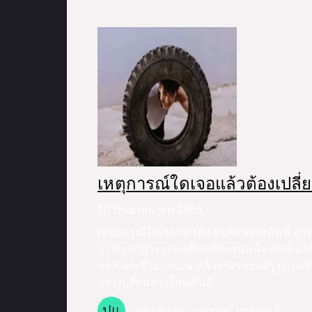
เหตุการณ์ใดเจอแล้วต้องเปลี่
30 กันยายน พ.ศ.2565
เหตุการณ์ใดเจอแล้วต้องเปลี่ยนยางทันที สำ
ว่าปัญหายางรถยนต์บนท้องถนนนั้นพบเห็นได้บ
แตก ยางรั่วยางแบน แล้วยางรถยนต์รูปแบบไ
และเปลี่ยนยางใหม่ทันที
ปแ
ประกันภัย แสงทองโบรคเกอร์