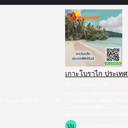
เกาะโบราไก ประเทศฟิ
24 ธันวาคม พ.ศ.2567
เกาะโบราไก (Boracay) หนึ่งในสว
 Excess เป็นสิ่งที่เราจำเป็นที่
ในจังหวัดอัคลัน (Aklan) โดดเ
ท
และบรรยากาศที่ผ่อนคลาย เกาะเ
เต็มไปด้วยกิจกรรมและสถานที่ท
ปแ
ประกันภัย แสงทองโบร