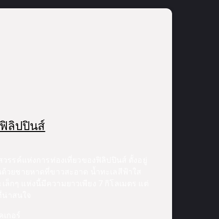
ลิปปินส์
รรค์แห่งการท่องเที่ยวของฟิลิปปินส์ ตั้งอยู่
ด่นด้วยชายหาดที่ขาวสะอาด น้ำทะเลสีฟ้าใส
ล็กๆ แห่งนี้มีความยาวเพียง 7 กิโลเมตร แต่
ี่น่าสนใจ
คเกอร์