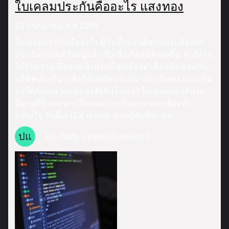
ใบเคลมประกันคืออะไร แสงทอง
20 กรกฎาคม พ.ศ.2565
ใบเคลมประกันคืออะไร ผู้ขับขี่รถยนต์ทุกคนจะต้องทำ
ประกันรถยนต์กันอยู่แล้ว ซึ่งเมื่อเกิดอุบัติเหตุขึ้น ทำให้รถ
ได้รับความเสียหาย สิ่งแรกที่คุณต้องทำคือแจ้งเคลมกับ
บริษัทประกันฯ เพื่อให้บริษัทประกันฯออกใบเคลมประกัน
รถให้กับคุณ แต่เคยสงสัยกันไหมว่า ใบเคลมประกันรถ
มีอายุกี่ปี และหากใบเคลมประกันรถหายจะต้องทำ
อย่างไร วันนี้เรามีคำตอบมาฝากผู้ขับขี่ทุกคน
ปแ
ประกันภัย แสงทองโบรคเกอร์