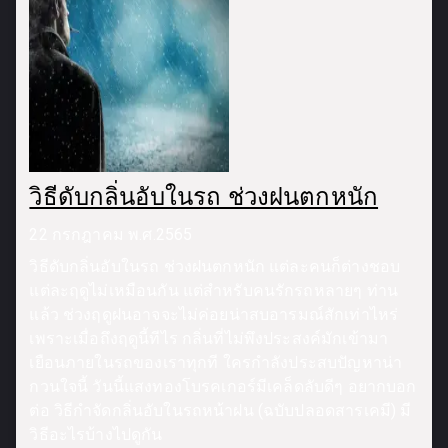
วิธีดับกลิ่นอับในรถ ช่วงฝนตกหนัก
22 กรกฎาคม พ.ศ.2565
วิธีดับกลิ่นอับในรถ ช่วงฝนตกหนัก แต่ละคนก็ต่างชอบ
แต่ละฤดูไม่เหมือนกัน แต่สำหรับคนรักรถหลายๆ ท่าน
แล้ว ช่วงฤดูฝนอาจจะไม่ค่อยน่าสบอารมณ์สักเท่าไหร่
เพราะเมื่อถึงฤดูนี้ทีไร กลิ่นที่ไม่พึงประสงค์มักเข้ามา
เยือนภายในรถของเราทุกที ใครกำลังประสบปัญหาน่า
กวนใจนี้ วันนี้แสงทองโบรคเกอร์มีเคล็ดลับดีๆ อยากบอก
ต่อ วิธีกำจัดกลิ่นอับในรถหน้าฝน (ฉบับปลอดสารเคมี) มี
วิธีอะไรบ้างไปดูกัน