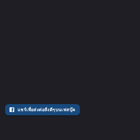
แชร์เพื่อส่งต่อสิ่งดีๆบนเฟสบุ๊ค