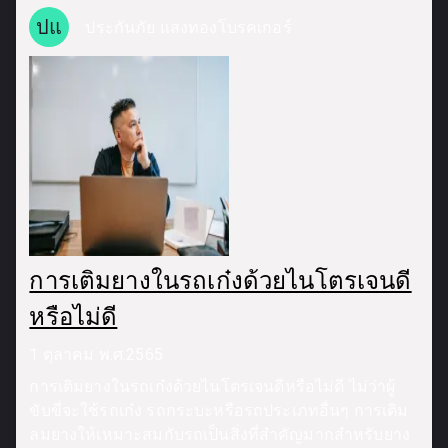
ปแ
ประกันภัย แสงทองโบรคเกอร์
การเติมยางในรถเก๋งด้วยไนโตรเจนดี
หรือไม่ดี
1 ตุลาคม พ.ศ.2565
การเติมยางในรถเก๋งด้วยไนโตรเจนดีหรือไม่ดี ไม่ว่าผู้
ขับขี่จะใช้รถเก๋ง รถกระบะหรือรถประเภทอื่นๆ การเติม
ลมยางให้เหมาะสมกับรถเป็นสิ่งที่สำคัญมากสำหรับยาง