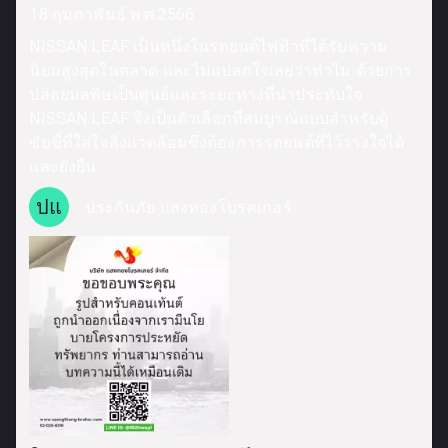
18 กุมภาพันธ์ พ.ศ.2566
NISSAN LEAF เป็นหนึ่งในรถยนต์ไฟฟ้าที่ได้รับความ
นิยมสูงสุดในตลาด และไม่แปลกใจเลยว่าทำไม ด้วยการ
ปล่อยมลพิษเป็นศูนย์และระยะทางที่น่าประทับใจ
NISSAN LEAF จึงเป็นตัวเลือกที่สมบูรณ์แบบสำหรับผู้
ขับขี่ที่ใส่ใจสิ่งแวดล้อมซึ่งต้องการรถยนต์ที่ไว้วางใจได้
และยั่งยืน
ปแ
ประกันภัย แสงทองโบรคเกอร์