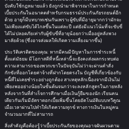
บังคับใช้กฎหมายแล้ว ยังถูกนำมาพิจารณาในการกำหนด
เบี้ยประกันในอนาคตสำหรับกรมธรรม์ประกันภัยรถยนต์อีก
ด้วย อายุก็มีบทบาทเช่นกันเพราะผู้ขับที่มีอายุมากกว่ามักจะ
ไม่เพียงแต่ขับได้ไกลขึ้นในแต่ละปี แต่ยังมีแนวโน้มที่จะขับขี่
ได้ไม่ปลอดภัยเท่ากับผู้ขับขี่ที่อายุน้อยกว่าเมื่ออยู่หลังพวง
มาลัยด้วย (ซึ่งอาจส่งผลให้เกิดความเสี่ยงมากขึ้น)
ประวัติเครดิตของคุณ: หากมีคนมีปัญหาในการชำระหนี้
ตั้งแต่มัธยม มีโอกาสดีที่หนี้เหล่านี้จะยังคงส่งผลกระทบต่อ
ความสามารถของพวกเขาในปัจจุบันไม่ว่าจะผ่านคำสั่ง
กักขังที่ออกโดยค่าจ้างที่ฝากโดยตรงใน บัญชีที่เกี่ยวข้องกับ
หนี้ที่ไม่เคยชำระอย่างถูกต้อง สาเหตุหลักเนื่องจากมีเงินไม่
เพียงพออย่างน้อยในขั้นต้นจนกว่าจะลงหลักสูตรในภายหลัง
หลังจากวันที่สำเร็จการศึกษาเมื่อเงินกู้ยืมของนัก เรียนคน
เดียวกันเริ่มมีอัตราดอกเบี้ยเพิ่มขึ้นโดยอัตโนมัติแบบทวีคูณ
เมื่อเวลาผ่านไปทำให้เกิดความทุกข์ ทางการเงินในหมู่คน
จำนวนมากที่ไม่สามารถ
สิ่งสำคัญคือต้องรู้ว่าเบี้ยประกันภัยของคุณอาจผันผวนตาม