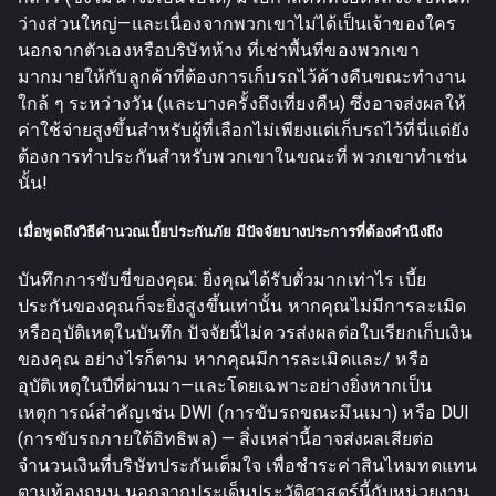
ว่างส่วนใหญ่—และเนื่องจากพวกเขาไม่ได้เป็นเจ้าของใคร
นอกจากตัวเองหรือบริษัทห้าง ที่เช่าพื้นที่ของพวกเขา
มากมายให้กับลูกค้าที่ต้องการเก็บรถไว้ค้างคืนขณะทำงาน
ใกล้ ๆ ระหว่างวัน (และบางครั้งถึงเที่ยงคืน) ซึ่งอาจส่งผลให้
ค่าใช้จ่ายสูงขึ้นสำหรับผู้ที่เลือกไม่เพียงแต่เก็บรถไว้ที่นี่แต่ยัง
ต้องการทำประกันสำหรับพวกเขาในขณะที่ พวกเขาทำเช่น
นั้น!
เมื่อพูดถึงวิธีคำนวณเบี้ยประกันภัย มีปัจจัยบางประการที่ต้องคำนึงถึง
บันทึกการขับขี่ของคุณ: ยิ่งคุณได้รับตั๋วมากเท่าไร เบี้ย
ประกันของคุณก็จะยิ่งสูงขึ้นเท่านั้น หากคุณไม่มีการละเมิด
หรืออุบัติเหตุในบันทึก ปัจจัยนี้ไม่ควรส่งผลต่อใบเรียกเก็บเงิน
ของคุณ อย่างไรก็ตาม หากคุณมีการละเมิดและ/ หรือ
อุบัติเหตุในปีที่ผ่านมา—และโดยเฉพาะอย่างยิ่งหากเป็น
เหตุการณ์สำคัญเช่น DWI (การขับรถขณะมึนเมา) หรือ DUI
(การขับรถภายใต้อิทธิพล) — สิ่งเหล่านี้อาจส่งผลเสียต่อ
จำนวนเงินที่บริษัทประกันเต็มใจ เพื่อชำระค่าสินไหมทดแทน
ตามท้องถนน นอกจากประเด็นประวัติศาสตร์นี้กับหน่วยงาน