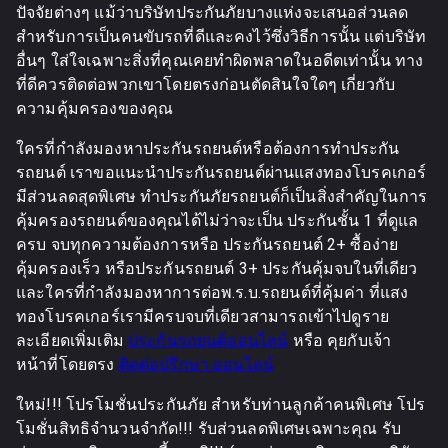
ปัจจัยต่างๆ แม้ว่าบริษัทประกันภัยบางแห่งจะเสนอส่วนลด
สำหรับการเป็นคนขับรถที่ดีและคงไว้ซึ่งวิธีการนั้น แต่บริษัท
อื่นๆ ใส่ใจเฉพาะสิ่งที่คุณเคยทำผิดพลาดในอดีตเท่านั้น ทาง
ที่ดีควรติดต่อพวกเขาโดยตรงก่อนตัดสินใจใดๆ เกี่ยวกับ
ความคุ้มครองของคุณ
ใครที่กำลังมองหาประกันรถยนต์หรือต้องการทำประกัน
รถยนต์ เราขอแนะนำประกันรถยนต์ผ่านแสงทองโบรคเกอร์
มีส่วนลดสุดพิเศษ ทำประกันภัยรถยนต์ก็เป็นสิ่งสำคัญในการ
คุ้มครองรถยนต์ของคุณได้ไม่ว่าจะเป็น ประกันชั้น 1 ที่ดูแล
ครบ จบทุกความต้องการหรือ ประกันรถยนต์ 2+ ซื้อง่าย
คุ้มครองเร็ว หรือประกันรถยนต์ 3+ ประกันคุ้มจบในที่เดียว
และใครที่กำลังมองหาการต่อพ.ร.บ.รถยนต์ที่คุ้มค่า ที่แสง
ทองโบรคเกอร์เรามีครบจบที่เดียวสามารถเข้าไปดูราย
ละเอียดเพิ่มเติม
ประกันรถยนต์ออนไลน์
หรือ คุยกับเจ้า
หน้าที่โดยตรง
ติดต่อปรึกษา ออนไลน์
ใหม่!!! โปรโมชั่นประกันภัย สำหรับท่านลูกค้าคนพิเศษ โปร
โมชั่นสิทธิจำนวนจำกัด!!! รับส่วนลดพิเศษเฉพาะคุณ รับ