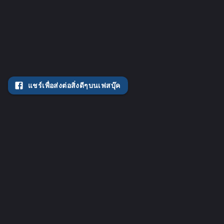
แชร์เพื่อส่งต่อสิ่งดีๆบนเฟสบุ๊ค