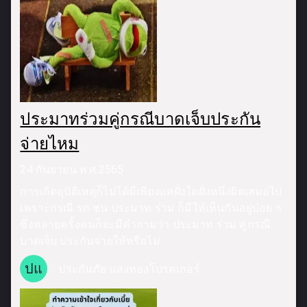
ประมาทร่วมคู่กรณีบาดเจ็บประกัน
จ่ายไหม
24 กันยายน พ.ศ.2565
การเกิดอุบัติเหตุก็ไม่ได้มีเพียงแค่ฝั่งใดฝั่งหนึ่งผิดเสมอไป
เพราะกรณี รถ ชน ประมาท ร่วม ก็มีให้เห็นกันอยู่บ่อย ๆ
ซึ่งหลายครั้งคนก็จะมีคำถามว่า ประมาท ร่วม คู่กรณี
บาดเจ็บ ประกันจ่ายให้หรือไม่
ปแ
ประกันภัย แสงทองโบรคเกอร์