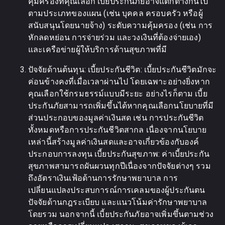
คุ้มครองที่คุณเลือก เบี้ยประกันภัยอาจแตกต่างกันไป
ตามประเภทของแผน (เช่น บุคคล ครอบครัว หรือผู้
สนับสนุนโดยนายจ้าง) ระดับความคุ้มครอง (เช่น การ
หักลดหย่อน การจ่ายร่วม และวงเงินที่ต้องจ่ายเอง)
และเครือข่ายผู้ให้บริการด้านสุขภาพที่มี
ปัจจัยด้านต้นทุน: เบี้ยประกันชีวิต: เบี้ยประกันชีวิตมักจะ
ค่อนข้างคงที่เมื่อเวลาผ่านไป โดยเฉพาะอย่างยิ่งหาก
คุณเลือกใช้กรมธรรม์แบบมีระยะ อย่างไรก็ตาม เบี้ย
ประกันภัยสามารถเพิ่มขึ้นได้หากคุณเลือกนโยบายที่มี
ส่วนประกอบของมูลค่าเงินสด เช่น การประกันชีวิต
ทั้งหมดหรือการประกันชีวิตสากล เนื่องจากนโยบาย
เหล่านี้สร้างมูลค่าเงินสดและอาจเกี่ยวข้องกับองค์
ประกอบการลงทุน เบี้ยประกันสุขภาพ: ค่าเบี้ยประกัน
สุขภาพสามารถผันผวนทุกปีเนื่องจากปัจจัยต่างๆ รวม
ถึงอัตราเงินเฟ้อด้านการรักษาพยาบาล การ
เปลี่ยนแปลงประสบการณ์การเคลมของผู้ประกันตน
ปัจจัยด้านกฎระเบียบ และแนวโน้มค่ารักษาพยาบาล
โดยรวม นอกจากนี้ เบี้ยประกันภัยอาจเพิ่มขึ้นตามช่วง