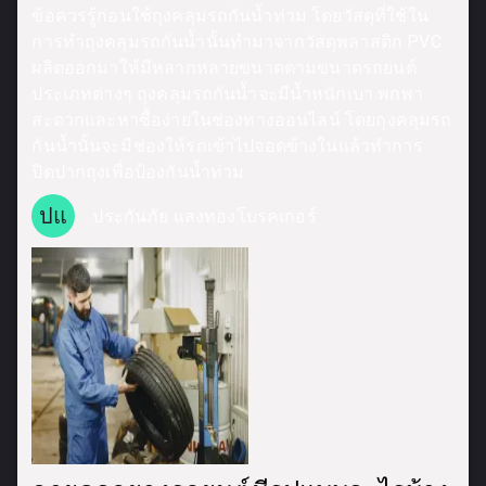
ข้อควรรู้ก่อนใช้ถุงคลุมรถกันน้ำท่วม โดยวัสดุที่ใช้ใน
การทำถุงคลุมรถกันน้ำนั้นทำมาจากวัสดุพลาสติก PVC
ผลิตออกมาให้มีหลากหลายขนาดตามขนาดรถยนต์
ประเภทต่างๆ ถุงคลุมรถกันน้ำจะมีน้ำหนักเบา พกพา
สะดวกและหาซื้อง่ายในช่องทางออนไลน์ โดยถุงคลุมรถ
กันน้ำนั้นจะมีช่องให้รถเข้าไปจอดข้างในแล้วทำการ
ปิดปากถุงเพื่อป้องกันน้ำท่วม
ปแ
ประกันภัย แสงทองโบรคเกอร์