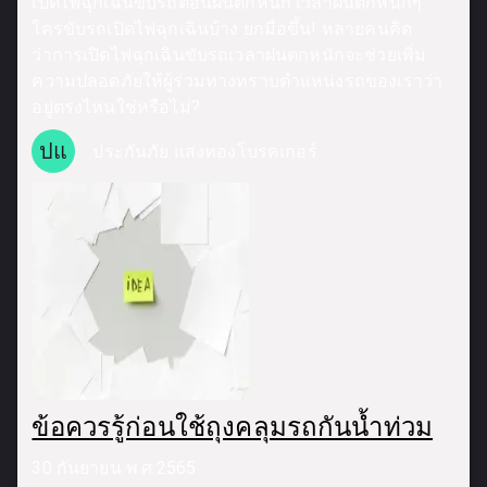
เปิดไฟฉุกเฉินขับรถตอนฝนตกหนัก เวลาฝนตกหนักๆ
ใครขับรถเปิดไฟฉุกเฉินบ้าง ยกมือขึ้น! หลายคนคิด
ว่าการเปิดไฟฉุกเฉินขับรถเวลาฝนตกหนักจะช่วยเพิ่ม
ความปลอดภัยให้ผู้ร่วมทางทราบตำแหน่งรถของเราว่า
อยู่ตรงไหนใช่หรือไม่?
ปแ
ประกันภัย แสงทองโบรคเกอร์
ข้อควรรู้ก่อนใช้ถุงคลุมรถกันน้ำท่วม
30 กันยายน พ.ศ.2565