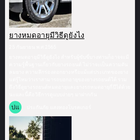
ยางหมดอายุมีวิธีดูยังไง
25 กันยายน พ.ศ.2565
ยางหมดอายุมีวิธีดูยังไง สำหรับผู้ขับขี่บางท่านก็อาจจะมี
ความรู้พื้นฐานเกี่ยวกับยางรถยนต์ ไม่ว่าจะเป็นความดัน
ลมยาง ความลึกร่องดอกยางหรือแม้แต่ประเภทของยาง
แต่รู้ไหมว่าเราสามารถบอกอายุของยางรถยนต์ได้ รวม
ถึงวิธีดูยางรถยนต์หมดอายุและยางรถหมดอายุกี่ปีได้ด้วย
นะและนี้คือวิธีการดูแบบง่ายๆ มาฝากกัน
ปแ
ประกันภัย แสงทองโบรคเกอร์