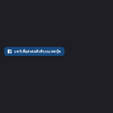
แชร์เพื่อส่งต่อสิ่งดีๆบนเฟสบุ๊ค