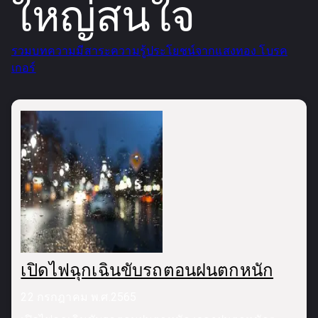
ใหญ่สนใจ
รวมบทความมีสาระความรู้ประโยชน์จากแสงทอง โบรค
เกอร์
เปิดไฟฉุกเฉินขับรถตอนฝนตกหนัก
22 กรกฎาคม พ.ศ.2565