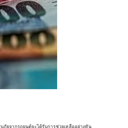
ะสบภัยจากรถยนต์จะได้รับการช่วยเหลืออย่างทัน