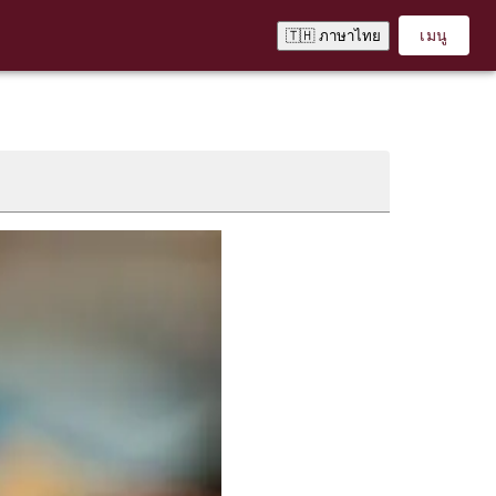
เมนู
🇹🇭 ภาษาไทย