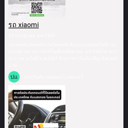
รถ xiaomi
22 กรกฎาคม พ.ศ.2565
รถ xiaomi Xiaomiอาจเปิดเผยตัวต้นแบบรถยนต์ไฟฟ้ารุ่น
แรกสู่สายตาชาวโลกในเดือนสิงหาคม พ.ศ.2565 คาดว่า
จะวางขายในปี พ.ศ.2567 ด้วยราคาเริ่มต้นเพียง 8xx,xxx
บาท
ปแ
ประกันภัย แสงทองโบรคเกอร์