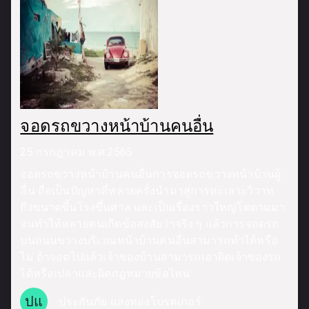
จอดรถขวางหน้าบ้านคนอื่น
25 กรกฎาคม พ.ศ.2565
จอดรถขวางหน้าบ้านคนอื่นการจอดรถขวางหน้าบ้านผู้
อื่น ถือเป็นปัญหาที่หลายครั้งนำมาสู่การทะเลาะวิวาท
ถึงขนาดขึ้นโรงขึ้นศาล และเป็นเรื่องราวใหญ่โตตามมา
จนทำให้หลายคนเกิดข้อสงสัยว่าจริง ๆ แล้วการจอดรถ
บนถนนขวางบริเวณหน้าบ้านคนอื่นสามารถทำได้หรือ
ไม่ ถ้าจอดไปแล้วเจ้าของบ้านสามารถเอาผิดเจ้าของรถ
ได้หรือเปล่าและผิดกฎหมายข้อไหน
ปแ
ประกันภัย แสงทองโบรคเกอร์