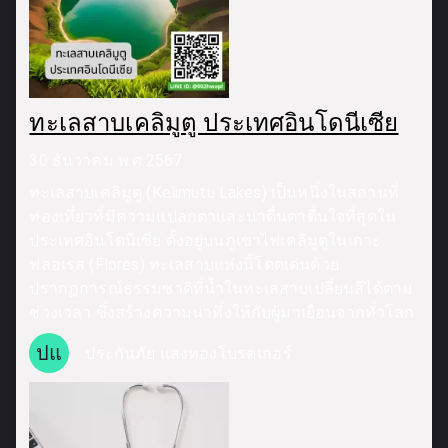
ทะเลสาบเคลิมูตู ประเทศอินโดนีเซีย
30 ธันวาคม พ.ศ.2567
ทะเลสาบเคลิมูตู (Kelimutu Lakes) เป็นหนึ่งในสถานที่
ท่องเที่ยวที่มีความแปลกตาและน่าตื่นตาตื่นใจที่สุดใน
ประเทศอินโดนีเซีย ตั้งอยู่บนภูเขาไฟเคลิมูตูในเกาะ
ฟลอเรส (Flores) ทะเลสาบแห่งนี้โดดเด่นด้วย
ปรากฏการณ์ธรรมชาติที่น้ำในทะเลสาบเปลี่ยนสีได้ตาม
ช่วงเวลา ซึ่งสร้างความน่าทึ่งให้กับผู้มาเยือนจากทั่วโลก
ปแ
ประกันภัย แสงทองโบรคเกอร์