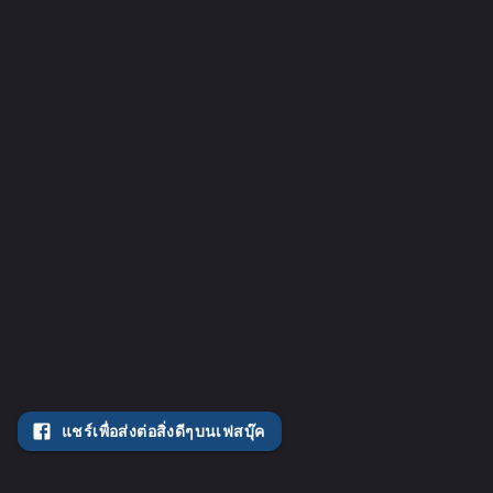
แชร์เพื่อส่งต่อสิ่งดีๆบนเฟสบุ๊ค