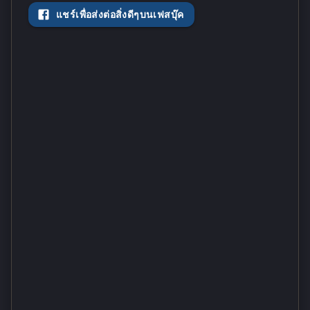
แชร์เพื่อส่งต่อสิ่งดีๆบนเฟสบุ๊ค