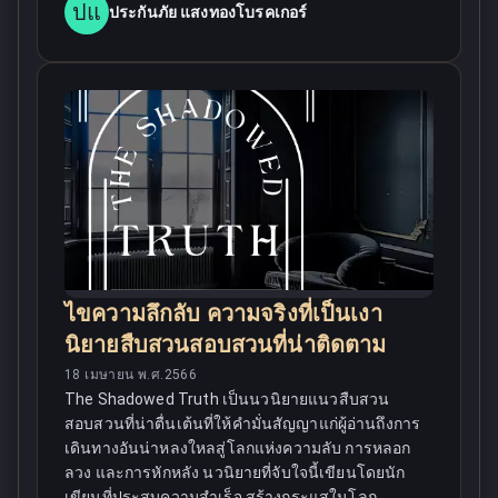
ปแ
ประกันภัย แสงทองโบรคเกอร์
ไขความลึกลับ ความจริงที่เป็นเงา
นิยายสืบสวนสอบสวนที่น่าติดตาม
18 เมษายน พ.ศ.2566
The Shadowed Truth เป็นนวนิยายแนวสืบสวน
สอบสวนที่น่าตื่นเต้นที่ให้คำมั่นสัญญาแก่ผู้อ่านถึงการ
เดินทางอันน่าหลงใหลสู่โลกแห่งความลับ การหลอก
ลวง และการหักหลัง นวนิยายที่จับใจนี้เขียนโดยนัก
เขียนที่ประสบความสำเร็จ สร้างกระแสในโลก