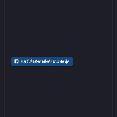
แชร์เพื่อส่งต่อสิ่งดีๆบนเฟสบุ๊ค