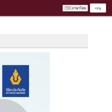
เมนู
🇹🇭 ภาษาไทย