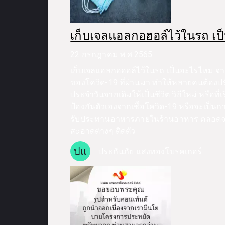
เก็บเจลแอลกอฮอล์ไว้ในรถ เ
22 กรกฎาคม พ.ศ.2565
เก็บเจลแอลกอฮอล์ไว้ในรถ เป็นอะไรไหม 
ของโควิด-19 ที่ผ่านมา ทำให้หลายคนต้องปร
ประจำวันจากเดิมให้เป็นชีวิต วิถีใหม่ หรือที่
ป้องกันตัวเองจากเชื้อโควิด-19 หรือจะเป็น
รับประทานอาหารภายในร้านอาหาร ตลอด
สะอาดต่างๆ ติดตัว
ปแ
ประกันภัย แสงทองโบรคเกอร์