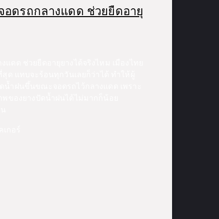
จอดรถกลางแดด ช่วยยืดอายุ
ดด ช่วยยืดอายุยางได้จริงไหม เมืองไทย
่สุด แทบจะร้อนทุกวันเลยก็ว่าได้ ทำให้ผู้
นปัดน้ำฝนขึ้นขณะจอดรถไว้กลางแดด เพราะ
าพของยางปัดน้ำฝนได้ไม่มากก็น้อย
าน
คเกอร์