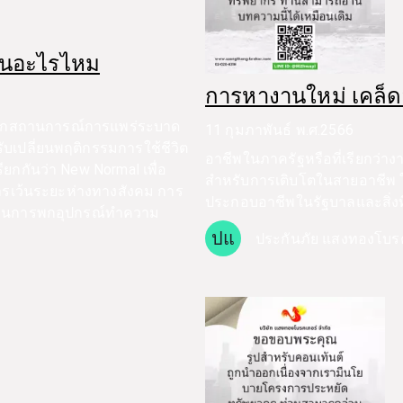
ป็นอะไรไหม
การหางานใหม่ เคล็ดล
จากสถานการณ์การแพร่ระบาด
11 กุมภาพันธ์ พ.ศ.2566
ับเปลี่ยนพฤติกรรมการใช้ชีวิต
อาชีพในภาครัฐหรือที่เรียกว
เรียกกันว่า New Normal เพื่อ
สำหรับการเติบโตในสายอาชีพ ใ
การเว้นระยะห่างทางสังคม การ
ประกอบอาชีพในรัฐบาลและสิ่งที่คุ
จนการพกอุปกรณ์ทำความ
ปแ
ประกันภัย แสงทองโบร