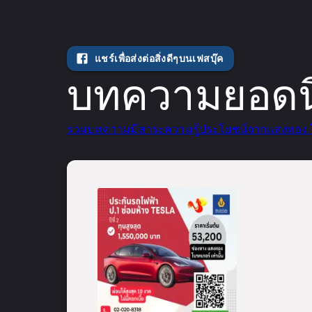
แชร์เพื่อส่งต่อสิ่งดีๆบนเฟสบุ๊ค
บทความยอดนิ
รวมบทความมีสาระความรู้ประโยชน์จากแสงทอง 