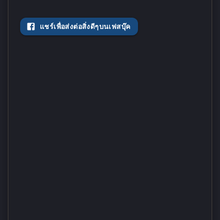
แชร์เพื่อส่งต่อสิ่งดีๆบนเฟสบุ๊ค