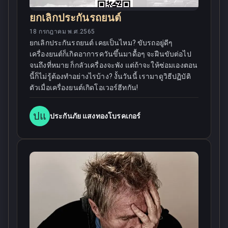
ยกเลิกประกันรถยนต์
18 กรกฎาคม พ.ศ.2565
ยกเลิกประกันรถยนต์ เคยเป็นไหม? ขับรถอยู่ดีๆ
เครื่องยนต์ก็เกิดอาการควันขึ้นมาดื้อๆ จะฝืนขับต่อไป
จนถึงที่หมาย ก็กลัวเครื่องจะพัง แต่ถ้าจะให้ซ่อมเองตอน
นี้ก็ไม่รู้ต้องทำอย่างไรบ้าง? งั้นวันนี้ เรามาดูวิธีปฏิบัติ
ตัวเมื่อเครื่องยนต์เกิดโอเวอร์ฮีทกัน!
ปแ
ประกันภัย แสงทองโบรคเกอร์