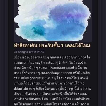
ทำสีรอบคัน ประกันชั้น 1 เคลมได้ไหม
23 กรกฎาคม พ.ศ.2565
เชื่อว่าเจ้าของรถหลาย ๆ คนคงเคยเจอปัญหา บางครั้ง
รถของเราก็จอดอยู่ดี ๆ กลับมาดูอีกที ทำไมมีรอยขีด
ข่วนเล็ก ๆ น้อย ๆ รอยถาก รอยถลอก ซะอย่างนั้น จน
บางครั้งสีรถสวย ๆ ของเราก็หลุดลอกออก หรือไม่ก็เป็น
รอยเหมือนถูกถอยมาชนเบา ๆ ใครมาชนก็ไม่รู้ บางที
เราเองก็ถอยรถไปชนรั้วบ้าน ชนกระถางต้นไม้ พอ
ปล่อยไปนาน ๆ ก็เกิดเป็นรอย จุดนั้นบ้างจุดนี้บ้าง กลาย
เป็นรอยขีดข่วนรอบคันรถ แต่พอนึกขึ้นได้ว่า รถของ
เราทำประกันรถยนต์ชั้น 1 เอาไว้ เอาไปเคลมทำสีรอบ
คันให้รถกลับมาสวยเหมือนใหม่เลยดีกว่า แต่ในความ