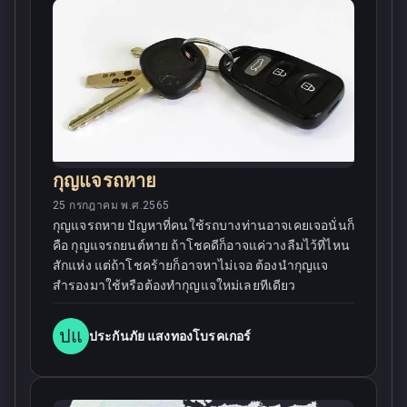
กุญแจรถหาย
25 กรกฎาคม พ.ศ.2565
กุญแจรถหาย ปัญหาที่คนใช้รถบางท่านอาจเคยเจอนั่นก็
คือ กุญแจรถยนต์หาย ถ้าโชคดีก็อาจแค่วางลืมไว้ที่ไหน
สักแห่ง แต่ถ้าโชคร้ายก็อาจหาไม่เจอ ต้องนำกุญแจ
สำรองมาใช้หรือต้องทำกุญแจใหม่เลยทีเดียว
ปแ
ประกันภัย แสงทองโบรคเกอร์