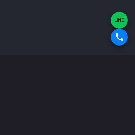
LINE
ผลิตภัณฑ์ประกันภัย
ประกันภัยรถยนต์และยานพาหนะ
-
เปรียบเทียบราคาประกันภัยรถยนต์
-
ประกันภัยรถยนต์
-
พ.ร.บ. หรือประกันภาคบังคับ
-
ประกันภัยรถยนต์ชั้น 1