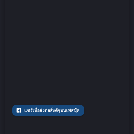
แชร์เพื่อส่งต่อสิ่งดีๆบนเฟสบุ๊ค