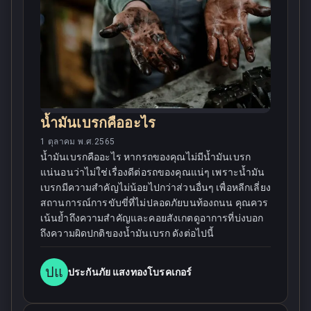
น้ำมันเบรกคืออะไร
1 ตุลาคม พ.ศ.2565
น้ำมันเบรกคืออะไร หากรถของคุณไม่มีน้ำมันเบรก
แน่นอนว่าไม่ใช่เรื่องดีต่อรถของคุณแน่ๆ เพราะน้ำมัน
เบรกมีความสำคัญไม่น้อยไปกว่าส่วนอื่นๆ เพื่อหลีกเลี่ยง
สถานการณ์การขับขี่ที่ไม่ปลอดภัยบนท้องถนน คุณควร
เน้นย้ำถึงความสำคัญและคอยสังเกตดูอาการที่บ่งบอก
ถึงความผิดปกติของน้ำมันเบรก ดังต่อไปนี้
ปแ
ประกันภัย แสงทองโบรคเกอร์