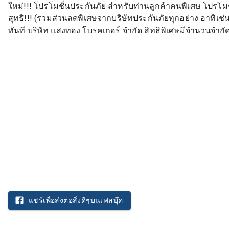
ใหม่!!! โปรโมชั่นประกันภัย สำหรับท่านลูกค้าคนพิเศษ โปรโมช
สุทธิ!!! (รวมส่วนลดพิเศษจากบริษัทประกันภัยทุกอย่าง อาทิเช่น 
ทันที บริษัท แสงทอง โบรคเกอร์ จำกัด สิทธิพิเศษมีจำนวนจำกั
แชร์เพื่อส่งต่อสิ่งดีๆบนเฟสบุ๊ค