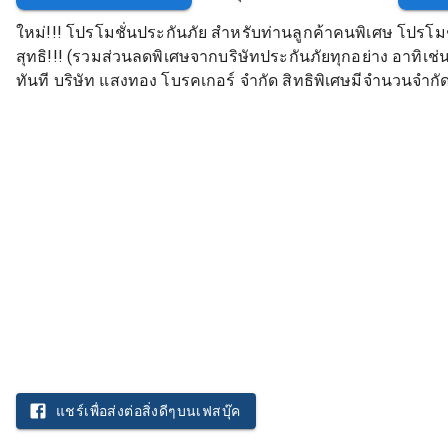
ใหม่!!! โปรโมชั่นประกันภัย สำหรับท่านลูกค้าคนพิเศษ โปรโมช
สุทธิ!!! (รวมส่วนลดพิเศษจากบริษัทประกันภัยทุกอย่าง อาทิเช่น 
ทันที บริษัท แสงทอง โบรคเกอร์ จำกัด สิทธิพิเศษมีจำนวนจำกั
แชร์เพื่อส่งต่อสิ่งดีๆบนเฟสบุ๊ค