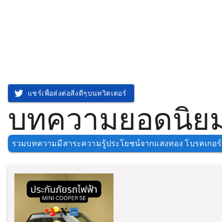
แชร์เพื่อส่งต่อสิ่งดีๆบนทวิตเตอร์
บทความยอดนิยม
รวมบทความมีสาระความรู้ประโยชน์จากแสงทอง โบรคเกอร์