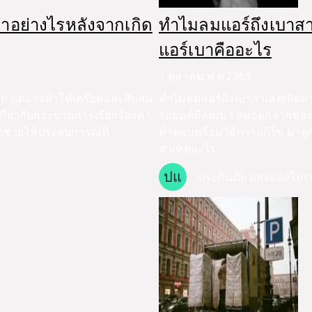
ำอย่างไรหลังจากเกิด
ทำไมลมแอร์ถึงเบาสา
แอร์เบาคืออะไร
1 ตุลาคม พ.ศ.2565
ับรถ แต่อาจทำให้เครียดและสับสน
ทำไมลมแอร์ถึงเบาสาเหตุเกิดจ
เกี่ยวกับกระบวนการเรียกร้องค่า
รถยนต์มีลมเบา ลมออกจากช่องป
่วยให้ประสบการณ์ที่
คำตอบพร้อมวิธีการแก้ไข มาดู
สาเหตุอะไร
ปแ
ประกันภัย แสงทองโบร