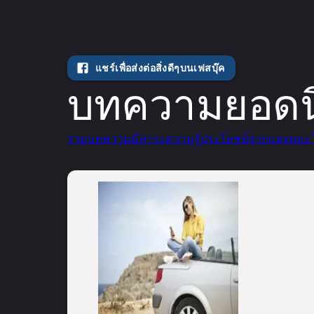
แชร์เพื่อส่งต่อสิ่งดีๆบนเฟสบุ๊ค
บทความยอดนิ
รวมบทความมีสาระความรู้ประโยชน์จากแสงทอง 