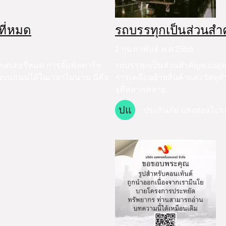
ที่หมด
รถบรรทุกเป็นส่วนส
2 กุมภาพันธ์ พ.ศ.2566
ตเตอรี่หมด การจั๊มพ์สตาร์ท
รถบรรทุกเป็นส่วนสำคัญของอ
ิ่งบนถนนได้ในเวลาไม่นาน นี่คือ
การเคลื่อนย้ายสินค้าและวัสด
จุที่หลากหลาย
ปแ
ประกันภัย แสงทองโบร