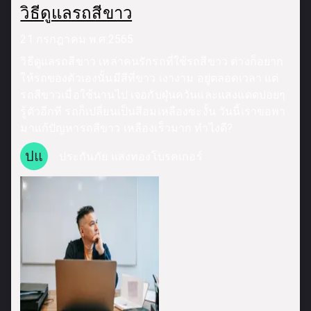
วิธีดูแลรถสีขาว
21 กรกฎาคม พ.ศ.2565
วิธีดูแลรถสีขาว เหล่าคนรักรถที่ใช้รถสีขาว ต่างก็อยาก
ให้รถของตัวเองนั้นมีสีที่ขาว เงางาม อยู่ตลอดเวลา แต่
รถสีขาวเมื่อใช้นานไป เจอกับฝุ่นควันและแสงแดดบ่อยๆ
รู้ตัวอีกที รถก็เปลี่ยนเป็นสีอมเหลืองซะงั้น วันนี้เราขอพา
มาแก้ปัญหารถสีขาว เหลืองเร็วมาก ทำไงดี?
ปแ
ประกันภัย แสงทองโบรคเกอร์