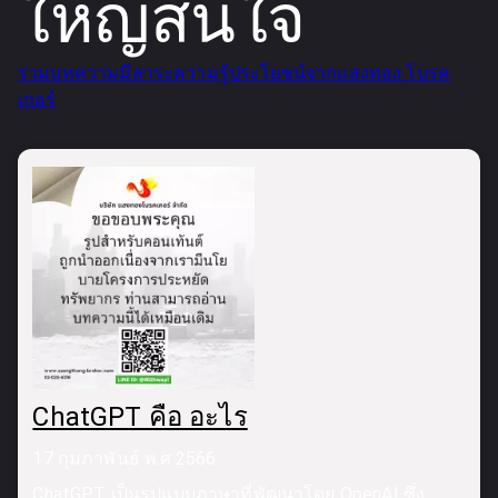
ใหญ่สนใจ
รวมบทความมีสาระความรู้ประโยชน์จากแสงทอง โบรค
เกอร์
ChatGPT คือ อะไร
17 กุมภาพันธ์ พ.ศ.2566
ChatGPT เป็นรูปแบบภาษาที่พัฒนาโดย OpenAI ซึ่ง