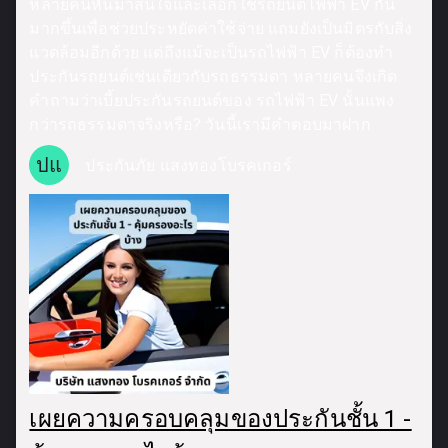
หลายคนหันมาสนใจและเลือกใช้รถยนต์ไฟฟ้า EV กัน
มากขึ้นเพื่อช่วยประหยัดค่าใช้จ่าย แถมยังเป็นมิตรกับสิ่ง
แวดล้อมอีกด้วย แต่ถึงแม้จะเป็นรถไฟฟ้า EV ก็ต้องทำ
ประกันรถยนต์เช่นเดียวกับรถธรรมดา หลายคนจึงเกิด
คำถามว่าเบี้ยประกันรถยนต์ของ รถไฟฟ้า EV นั้นแพง
กว่ารถธรรมดาจริงหรือ? วันนี้เรามีคำตอบมาฝาก
ปแ
ประกันภัย แสงทองโบรคเกอร์
เผยความครอบคลุมของประกันชั้น 1 -