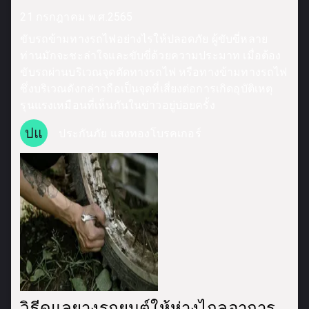
21 กรกฎาคม พ.ศ.2565
ขับรถข้ามทางรถไฟอย่างไรให้ปลอดภัย ผู้ขับขี่หลาย
ท่านมักจะชะล่าใจและขับขี่ด้วยความประมาท เมื่อต้อง
ขับรถผ่านบริเวณจุดตัดทางรถไฟ หรือทางข้ามทางรถไฟ
ซึ่งบริเวณดังกล่าวถือเป็นจุดที่เสี่ยงต่อการเกิดอุบัติเหตุ
รุนแรงเหมือนที่เห็นกันในข่าวอยู่บ่อยครั้ง
ปแ
ประกันภัย แสงทองโบรคเกอร์
วิธีดูแลยางรถยนต์ให้ห่างไกลอาการ