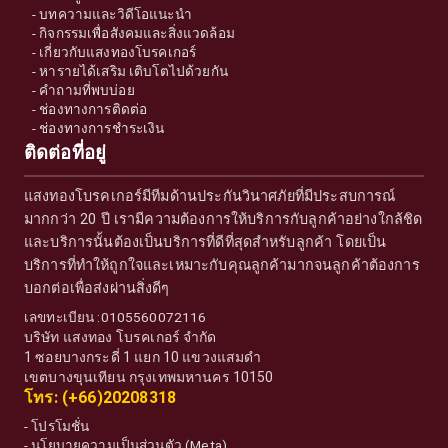
-
บทความและวิดีโอแนะนำ
-
กิจกรรมเพื่อสังคมและสิ่งแวดล้อม
-
เกี่ยวกับแสงทองโบรคเกอร์
-
หารายได้เสริม เติบโตไปด้วยกัน
-
คำถามที่พบบ่อย
-
ช่องทางการติดต่อ
-
ช่องทางการชำระเงิน
ติดต่อที่อยู่
แสงทองโบรคเกอร์มีทีมด้านประกันวินาศภัยที่มีประสบการณ์
มากกว่า 20 ปี เรามีความต้องการให้บริการกับลูกค้าอย่างใกล้ชิด
และบริการนั้นต้องเป็นบริการที่ดีที่สุดสำหรับลูกค้า โดยเป็น
บริการที่ทำให้ถูกใจและเหมาะกับคุณลูกค้ามากจนลูกค้าต้องการ
บอกต่อเพื่อส่งผ่านสิ่งดีๆ
เลขทะเบียน :0105560072116
บริษัท แสงทอง โบรคเกอร์ จำกัด
1 ซอยบางกระดี่ 1 แยก 10 แขวงแสมดำ
เขตบางขุนเทียน กรุงเทพมหานคร 10150
โทร: (+66)20208318
-
โปรโมชั่น
-
นโยบายความเป็นส่วนตัว (Meta)