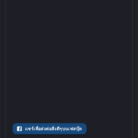
แชร์เพื่อส่งต่อสิ่งดีๆบนเฟสบุ๊ค