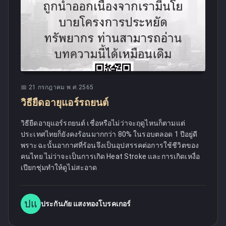
📅
21 กรกฎาคม พ.ศ.2565
วิธียืดอายุแอร์รถยนต์
วิธียืดอายุแอร์รถยนต์ เชื่อหรือไม่ว่าจะฤดูไหนก็ตามแต่
ประเทศไทยก็ยังคงร้อนมากกว่า 80% ในรอบตลอด 1 ปีอยู่ดี
พราะฉะนั้นอากาศที่ร้อนจึงเป็นอุปสรรคต่อการใช้ชีวิตของ
คนไทย ไม่ว่าจะเป็นการเกิด Heat Stroke และการเกิดเหงื่อ
เปียกชุ่มทำให้ดูไม่สะอาด
ปแ
ประกันภัย แสงทองโบรคเกอร์