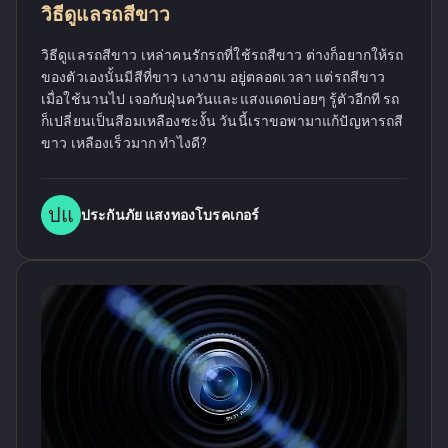
วิธีดูแลรถสีขาว
วิธีดูแลรถสีขาว เหล่าคนรักรถที่ใช้รถสีขาว ต่างก็อยากให้รถ
ของตัวเองนั้นมีสีที่ขาว เงางาม อยู่ตลอดเวลา แต่รถสีขาว
เมื่อใช้นานไป เจอกับฝุ่นควันและแสงแดดบ่อยๆ รู้ตัวอีกที รถ
ก็เปลี่ยนเป็นสีอมเหลืองซะงั้น วันนี้เราขอพามาแก้ปัญหารถสี
ขาว เหลืองเร็วมาก ทำไงดี?
ปแ
ประกันภัย แสงทองโบรคเกอร์