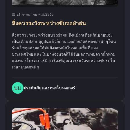
📅
21 กรกฎาคม พ.ศ.2565
สิ่งควรระวังระหว่างขับรถฝ่าฝน
สิ่งควรระวังระหว่างขับรถฝ่าฝน ถึงแม้ว่าเดือนกันยายนจะ
เป็นเดือนปลายฤดูฝนแล้วก็ตาม แต่ด้วยอิทธิพลของพายุโซน
ร้อนโพดุลส่งผลให้ฝนยังตกหนักในหลายพื้นที่ของ
ประเทศไทย และในบางจังหวัดก็ได้รับผลกระทบจากน้ำท่วม
แสงทองโบรคเกอร์มี 5 เรื่องที่คุณควรระวังระหว่างขับรถใน
เวลาฝนตกหนัก
ปแ
ประกันภัย แสงทองโบรคเกอร์