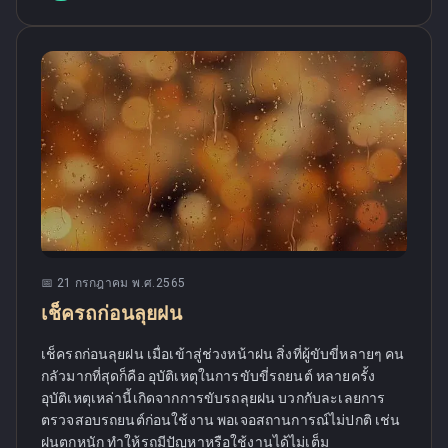
📅
21 กรกฎาคม พ.ศ.2565
เช็ครถก่อนลุยฝน
เช็ครถก่อนลุยฝน เมื่อเข้าสู่ช่วงหน้าฝน สิ่งที่ผู้ขับขี่หลายๆ คน
กลัวมากที่สุดก็คือ อุบัติเหตุในการขับขี่รถยนต์ หลายครั้ง
อุบัติเหตุเหล่านี้เกิดจากการขับรถลุยฝน บวกกับละเลยการ
ตรวจสอบรถยนต์ก่อนใช้งาน พอเจอสถานการณ์ไม่ปกติ เช่น
ฝนตกหนัก ทำให้รถมีปัญหาหรือใช้งานได้ไม่เต็ม